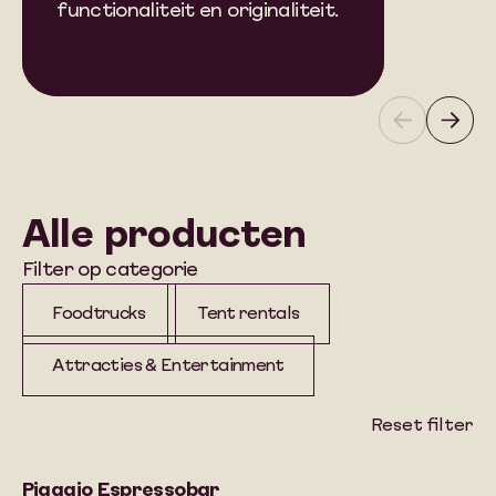
functionaliteit en originaliteit.
colle
leve
attra
Alle producten
Filter op categorie
Foodtrucks
Tent rentals
Attracties & Entertainment
Reset filter
Piaggio Espressobar