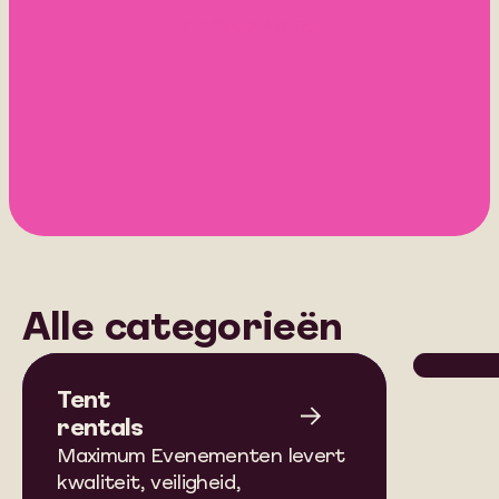
0413 27 46 82
Alle categorieën
Tent
Attr
rentals
Ent
Maximum Evenementen levert
Heerl
kwaliteit, veiligheid,
nosta