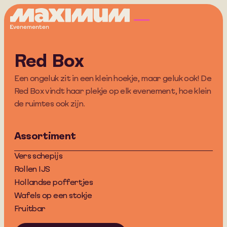
Red Box
Een ongeluk zit in een klein hoekje, maar geluk ook! De
Red Box vindt haar plekje op elk evenement, hoe klein
de ruimtes ook zijn.
Assortiment
Product
Vers schepijs
specificaties
Rollen IJS
Hollandse poffertjes
Wafels op een stokje
Fruitbar