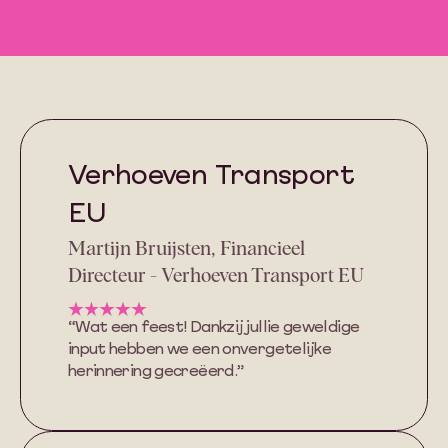
Wat
Verhoeven Transport
onze
EU
klanten
Martijn Bruijsten, Financieel
zeggen
Directeur - Verhoeven Transport EU
“Wat een feest! Dankzij jullie geweldige
input hebben we een onvergetelijke
herinnering gecreëerd.”