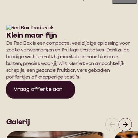
ervaringen
geleverd
aan
Klein maar fijn
De Red Box is een compacte, veelzijdige oplossing voor
zoete verwennerijen en fruitige traktaties. Dankzij de
handige wieltjes rolt hij moeiteloos naar binnen én
buiten, precies waar jij wilt. Geniet van ambachtelijk
schepijs, een gezonde fruitbar, vers gebakken
poffertjes of knapperige tosti’s.
Vraag offerte aan
Galerij